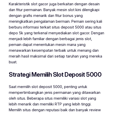
Karakteristik slot gacor juga berkaitan dengan desain
dan fitur permainan. Banyak mesin slot kini dilengkapi
dengan grafis menarik dan fitur bonus yang
meningkatkan pengalaman bermain. Pemain sering kali
berburu informasi terkait situs deposit 5000 atau situs
depo 5k yang terkenal menyediakan slot gacor. Dengan
menjadi lebih familiar dengan berbagai jenis slot,
pemain dapat menentukan mesin mana yang
menawarkan kesempatan terbaik untuk menang dan
meraih hasil maksimal dari setiap taruhan yang mereka
buat.
Strategi Memilih Slot Deposit 5000
Saat memilih slot deposit 5000, penting untuk
mempertimbangkan jenis permainan yang ditawarkan
oleh situs. Beberapa situs memiliki variasi slot yang
lebih menarik dan memiliki RTP yang lebih tinggi.
Memilih situs dengan reputasi baik dan banyak review