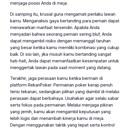
menjaga posisi Anda di meja.
Di samping itu, krusial guna mengamati perilaku lawan
kamu. Menganalisis gaya bertanding para pemain dapat
menawarkan manfaat tersendiri. Apabila Anda
menyadari bahwa seorang pemain sering bluf, Anda
dapat mengambil risiko dengan memanggil taruhan
yang besar ketika kamu memiliki kombinasi yang cukup
baik. Di sisi lain, jika musuh kamu bertanding sangat
hati-hati, Anda dapat memanfaatkan kesempatan untuk
menggertak lawan pada saat moment yang datang.
Terakhir, jaga perasaan kamu ketika bermain di
platform RekanPoker. Permainan poker kerap penuh
terisi tekanan, sedangkan pilihan yang diambil di melalui
perasaan dapat berbahaya. Usahakan agar selalu sabar
serta fokus pada permainan. Melalui menjaga pikiran
yang jernih, kamu akan mengambil keputusan yang
lebih logis dan menambah kinerja kamu di meja.
Dengan menggunakan taktik yang tepat serta kontrol