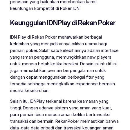
perasaan yang baik akan memberikan kamu
keuntungan kompetitif di Poker IDN.
Keunggulan IDNPlay di Rekan Poker
IDN Play di Rekan Poker menawarkan berbagai
kelebihan yang menjadikannya pilihan utama bagi
pemain poker. Salah satu kelebihannya adalah interface
yang ramah pengguna, memungkinkan new players
untuk merasa betah ketika beraksi. Desain ini intuitif ini
juga memudahkan pemain berpengalaman untuk
dengan cepat menggunakan berbagai fitur yang
tersedia sehingga meningkatkan experience bermain
secara keseluruhan.
Selain itu, IDNPlay terkenal karena keamanan yang
tinggi. Dengan adanya sistem yang aman yang kuat,
para pemain bisa merasa aman ketika bertransaksi
transaksi dan bermain. RekanPoker memastikan bahwa
data-data data pribadi dan transaksi keuangan aman