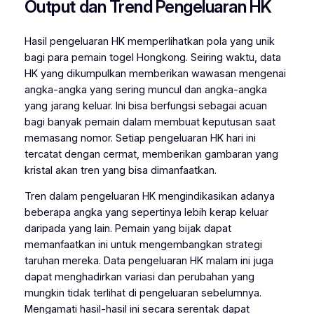
Output dan Trend Pengeluaran HK
Hasil pengeluaran HK memperlihatkan pola yang unik
bagi para pemain togel Hongkong. Seiring waktu, data
HK yang dikumpulkan memberikan wawasan mengenai
angka-angka yang sering muncul dan angka-angka
yang jarang keluar. Ini bisa berfungsi sebagai acuan
bagi banyak pemain dalam membuat keputusan saat
memasang nomor. Setiap pengeluaran HK hari ini
tercatat dengan cermat, memberikan gambaran yang
kristal akan tren yang bisa dimanfaatkan.
Tren dalam pengeluaran HK mengindikasikan adanya
beberapa angka yang sepertinya lebih kerap keluar
daripada yang lain. Pemain yang bijak dapat
memanfaatkan ini untuk mengembangkan strategi
taruhan mereka. Data pengeluaran HK malam ini juga
dapat menghadirkan variasi dan perubahan yang
mungkin tidak terlihat di pengeluaran sebelumnya.
Mengamati hasil-hasil ini secara serentak dapat