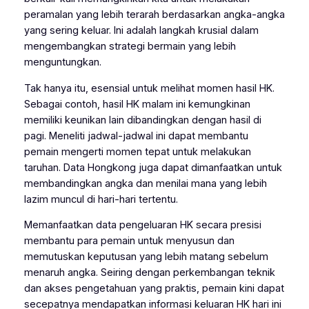
peramalan yang lebih terarah berdasarkan angka-angka
yang sering keluar. Ini adalah langkah krusial dalam
mengembangkan strategi bermain yang lebih
menguntungkan.
Tak hanya itu, esensial untuk melihat momen hasil HK.
Sebagai contoh, hasil HK malam ini kemungkinan
memiliki keunikan lain dibandingkan dengan hasil di
pagi. Meneliti jadwal-jadwal ini dapat membantu
pemain mengerti momen tepat untuk melakukan
taruhan. Data Hongkong juga dapat dimanfaatkan untuk
membandingkan angka dan menilai mana yang lebih
lazim muncul di hari-hari tertentu.
Memanfaatkan data pengeluaran HK secara presisi
membantu para pemain untuk menyusun dan
memutuskan keputusan yang lebih matang sebelum
menaruh angka. Seiring dengan perkembangan teknik
dan akses pengetahuan yang praktis, pemain kini dapat
secepatnya mendapatkan informasi keluaran HK hari ini