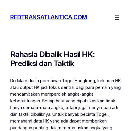
Skip
to
REDTRANSATLANTICA.COM
content
Rahasia Dibalik Hasil HK:
Prediksi dan Taktik
Di dalam dunia permainan Togel Hongkong, keluaran HK
atau output HK jadi fokus sentral bagi para pemain yang
mendambakan memperoleh angka-angka
keberuntungan. Setiap hasil yang dipublikasikan tidak
hanya semata-mata angka, tetapi juga menyimpan arti
dan taktik dibaliknya. Untuk banyak pecinta Togel,
memahami data HK yang ada dapat memberikan
pandangan penting dalam merumuskan angka yang