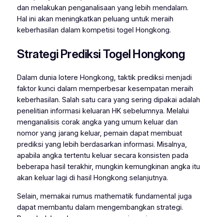
dan melakukan penganalisaan yang lebih mendalam.
Hal ini akan meningkatkan peluang untuk meraih
keberhasilan dalam kompetisi togel Hongkong.
Strategi Prediksi Togel Hongkong
Dalam dunia lotere Hongkong, taktik prediksi menjadi
faktor kunci dalam memperbesar kesempatan meraih
keberhasilan. Salah satu cara yang sering dipakai adalah
penelitian informasi keluaran HK sebelumnya. Melalui
menganalisis corak angka yang umum keluar dan
nomor yang jarang keluar, pemain dapat membuat
prediksi yang lebih berdasarkan informasi. Misalnya,
apabila angka tertentu keluar secara konsisten pada
beberapa hasil terakhir, mungkin kemungkinan angka itu
akan keluar lagi di hasil Hongkong selanjutnya.
Selain, memakai rumus mathematik fundamental juga
dapat membantu dalam mengembangkan strategi.