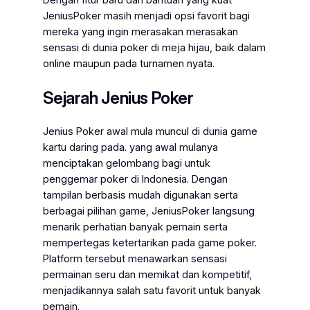
Dengan fitur baru dan bantuan yang kuat
JeniusPoker masih menjadi opsi favorit bagi
mereka yang ingin merasakan merasakan
sensasi di dunia poker di meja hijau, baik dalam
online maupun pada turnamen nyata.
Sejarah Jenius Poker
Jenius Poker awal mula muncul di dunia game
kartu daring pada. yang awal mulanya
menciptakan gelombang bagi untuk
penggemar poker di Indonesia. Dengan
tampilan berbasis mudah digunakan serta
berbagai pilihan game, JeniusPoker langsung
menarik perhatian banyak pemain serta
mempertegas ketertarikan pada game poker.
Platform tersebut menawarkan sensasi
permainan seru dan memikat dan kompetitif,
menjadikannya salah satu favorit untuk banyak
pemain.