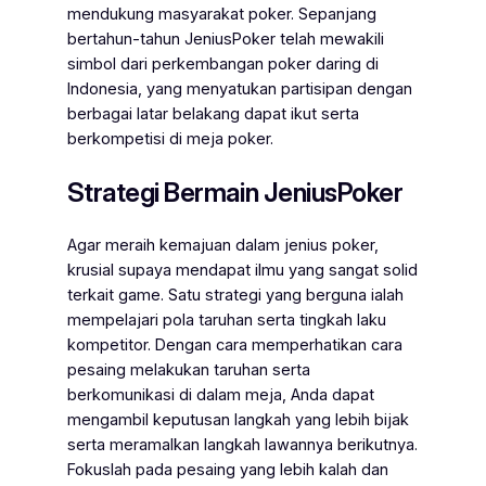
mendukung masyarakat poker. Sepanjang
bertahun-tahun JeniusPoker telah mewakili
simbol dari perkembangan poker daring di
Indonesia, yang menyatukan partisipan dengan
berbagai latar belakang dapat ikut serta
berkompetisi di meja poker.
Strategi Bermain JeniusPoker
Agar meraih kemajuan dalam jenius poker,
krusial supaya mendapat ilmu yang sangat solid
terkait game. Satu strategi yang berguna ialah
mempelajari pola taruhan serta tingkah laku
kompetitor. Dengan cara memperhatikan cara
pesaing melakukan taruhan serta
berkomunikasi di dalam meja, Anda dapat
mengambil keputusan langkah yang lebih bijak
serta meramalkan langkah lawannya berikutnya.
Fokuslah pada pesaing yang lebih kalah dan