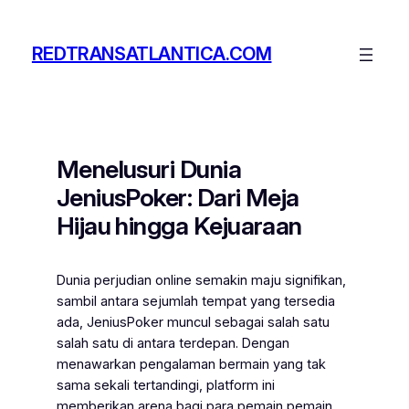
Skip
to
REDTRANSATLANTICA.COM
content
Menelusuri Dunia
JeniusPoker: Dari Meja
Hijau hingga Kejuaraan
Dunia perjudian online semakin maju signifikan,
sambil antara sejumlah tempat yang tersedia
ada, JeniusPoker muncul sebagai salah satu
salah satu di antara terdepan. Dengan
menawarkan pengalaman bermain yang tak
sama sekali tertandingi, platform ini
memberikan arena bagi para pemain pemain