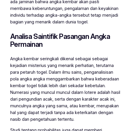
ada jaminan bahwa angka kembar akan pasti
membawa keberuntungan, pengalaman dan keyakinan
individu terhadap angka-angka tersebut tetap menjadi
bagian yang menarik dalam dunia togel.
Analisa Saintifik Pasangan Angka
Permainan
Angka kembar seringkali dikenal sebagai sebagai
kejadian misterius yang menarik perhatian, terutama
para petaruh togel. Dalam ilmu sains, penganalisisan
pola angka angka menggambarkan bahwa keberadaan
kembar togel tidak lebih dari sekadar kebetulan.
Numerasi yang muncul muncul dalam lotere adalah hasil
dari pengundian acak, serta dengan karakter acak ini,
munculnya angka yang sama, atau kembar, merupakan
hal yang dapat terjadi tanpa ada keterkaitan dengan
nasib dan pengetahuan tertentu.
Studi tentang probabilitas juga dapat memberi