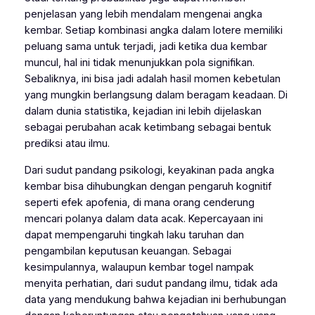
penjelasan yang lebih mendalam mengenai angka
kembar. Setiap kombinasi angka dalam lotere memiliki
peluang sama untuk terjadi, jadi ketika dua kembar
muncul, hal ini tidak menunjukkan pola signifikan.
Sebaliknya, ini bisa jadi adalah hasil momen kebetulan
yang mungkin berlangsung dalam beragam keadaan. Di
dalam dunia statistika, kejadian ini lebih dijelaskan
sebagai perubahan acak ketimbang sebagai bentuk
prediksi atau ilmu.
Dari sudut pandang psikologi, keyakinan pada angka
kembar bisa dihubungkan dengan pengaruh kognitif
seperti efek apofenia, di mana orang cenderung
mencari polanya dalam data acak. Kepercayaan ini
dapat mempengaruhi tingkah laku taruhan dan
pengambilan keputusan keuangan. Sebagai
kesimpulannya, walaupun kembar togel nampak
menyita perhatian, dari sudut pandang ilmu, tidak ada
data yang mendukung bahwa kejadian ini berhubungan