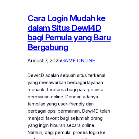
Cara Login Mudah ke
dalam Situs Dewi4D
bagi Pemula yang Baru
Bergabung
August 7, 2025
GAME ONLINE
Dewi4D adalah sebuah situs terkenal
yang menawarkan berbagai layanan
menarik, terutama bagi para pecinta
permainan online. Dengan adanya
tampilan yang user-friendly dan
berbagai opsi permainan, Dewi4D telah
menjadi favorit bagi sejumlah orang
yang ingin hiburan secara online.
Namun, bagi pemula, proses login ke