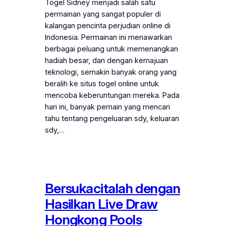
Togel Sidney menjadi salah satu
permainan yang sangat populer di
kalangan pencinta perjudian online di
Indonesia. Permainan ini menawarkan
berbagai peluang untuk memenangkan
hadiah besar, dan dengan kemajuan
teknologi, semakin banyak orang yang
beralih ke situs togel online untuk
mencoba keberuntungan mereka. Pada
hari ini, banyak pemain yang mencari
tahu tentang pengeluaran sdy, keluaran
sdy,…
Bersukacitalah dengan
Hasilkan Live Draw
Hongkong Pools