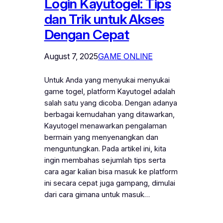
Login Kayutogel: Tips
dan Trik untuk Akses
Dengan Cepat
August 7, 2025
GAME ONLINE
Untuk Anda yang menyukai menyukai
game togel, platform Kayutogel adalah
salah satu yang dicoba. Dengan adanya
berbagai kemudahan yang ditawarkan,
Kayutogel menawarkan pengalaman
bermain yang menyenangkan dan
menguntungkan. Pada artikel ini, kita
ingin membahas sejumlah tips serta
cara agar kalian bisa masuk ke platform
ini secara cepat juga gampang, dimulai
dari cara gimana untuk masuk…