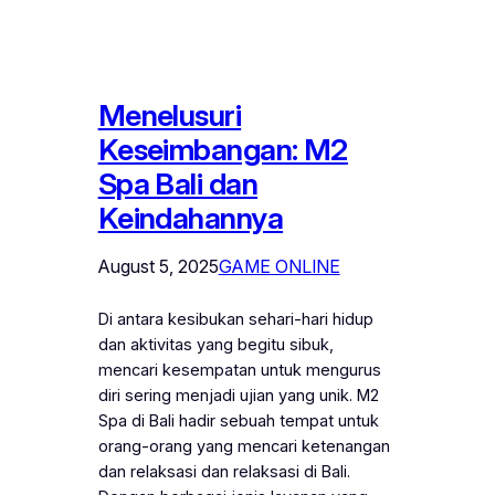
Menelusuri
Keseimbangan: M2
Spa Bali dan
Keindahannya
August 5, 2025
GAME ONLINE
Di antara kesibukan sehari-hari hidup
dan aktivitas yang begitu sibuk,
mencari kesempatan untuk mengurus
diri sering menjadi ujian yang unik. M2
Spa di Bali hadir sebuah tempat untuk
orang-orang yang mencari ketenangan
dan relaksasi dan relaksasi di Bali.