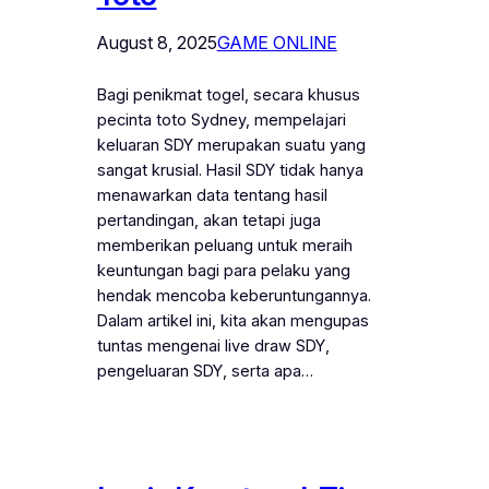
August 8, 2025
GAME ONLINE
Bagi penikmat togel, secara khusus
pecinta toto Sydney, mempelajari
keluaran SDY merupakan suatu yang
sangat krusial. Hasil SDY tidak hanya
menawarkan data tentang hasil
pertandingan, akan tetapi juga
memberikan peluang untuk meraih
keuntungan bagi para pelaku yang
hendak mencoba keberuntungannya.
Dalam artikel ini, kita akan mengupas
tuntas mengenai live draw SDY,
pengeluaran SDY, serta apa…