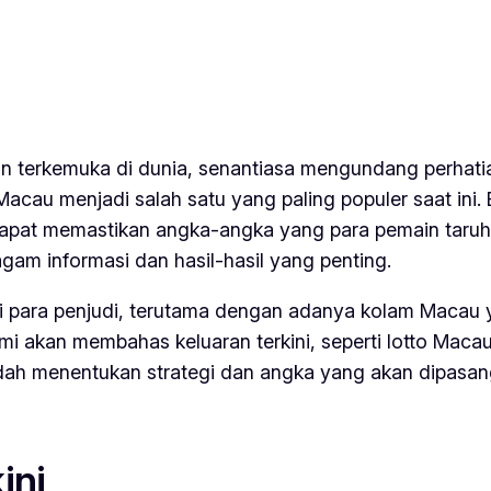
n terkemuka di dunia, senantiasa mengundang perhati
acau menjadi salah satu yang paling populer saat ini. 
dapat memastikan angka-angka yang para pemain taruh. 
agam informasi dan hasil-hasil yang penting.
 para penjudi, terutama dengan adanya kolam Maca
kami akan membahas keluaran terkini, seperti lotto Maca
dah menentukan strategi dan angka yang akan dipasang
ini