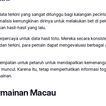
ta terkini yang sangat ditunggu bagi kalangan pecinta t
sis kemungkinan dirinya untuk melakukan bet di pelua
n hasil-hasil yang lalu.
terpercaya untuk data hasil toto. Mereka secara konsis
an terkini, para pemain dapat mengevaluasi berbagai
sempatan untuk petaruh untuk mendapatkan kemenang
 muncul. Karena itu, tetap memperhatikan informasi tog
ainan.
ermainan Macau