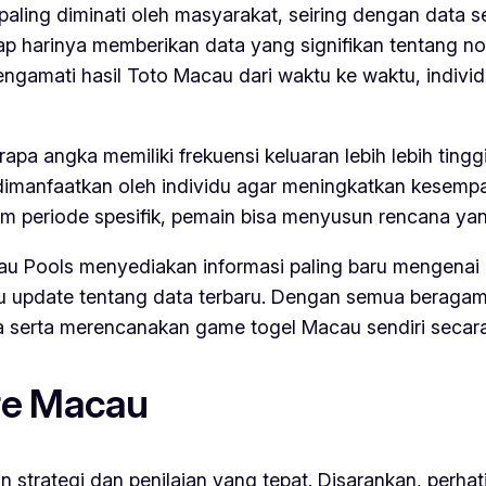
ling diminati oleh masyarakat, seiring dengan data s
iap harinya memberikan data yang signifikan tentang n
mengamati hasil Toto Macau dari waktu ke waktu, indi
a angka memiliki frekuensi keluaran lebih lebih tingg
dimanfaatkan oleh individu agar meningkatkan kesemp
m periode spesifik, pemain bisa menyusun rencana yang 
cau Pools menyediakan informasi paling baru mengenai h
u update tentang data terbaru. Dengan semua beragam in
erta merencanakan game togel Macau sendiri secara l
re Macau
trategi dan penilaian yang tepat. Disarankan, perhat