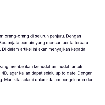
an orang-orang di seluruh penjuru. Dengan
Bersenjata pemain yang mencari berita terbaru
Di dalam artikel ini akan menyajikan kepada
u yang memberikan kemudahan mudah untuk
u 4D, agar kalian dapat selalu up to date. Dengan
. Mari kita selami dalam-dalam pengeluaran dan