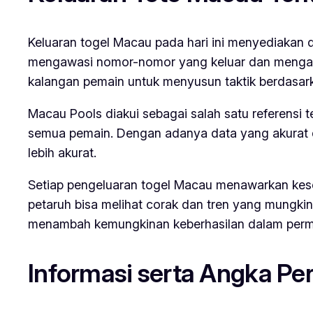
Keluaran togel Macau pada hari ini menyediakan da
mengawasi nomor-nomor yang keluar dan menganali
kalangan pemain untuk menyusun taktik berdasarka
Macau Pools diakui sebagai salah satu referensi 
semua pemain. Dengan adanya data yang akurat d
lebih akurat.
Setiap pengeluaran togel Macau menawarkan ke
petaruh bisa melihat corak dan tren yang mungkin
menambah kemungkinan keberhasilan dalam perm
Informasi serta Angka P