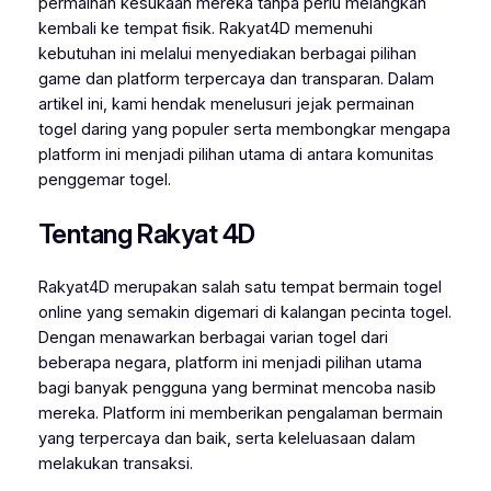
permainan kesukaan mereka tanpa perlu melangkah
kembali ke tempat fisik. Rakyat4D memenuhi
kebutuhan ini melalui menyediakan berbagai pilihan
game dan platform terpercaya dan transparan. Dalam
artikel ini, kami hendak menelusuri jejak permainan
togel daring yang populer serta membongkar mengapa
platform ini menjadi pilihan utama di antara komunitas
penggemar togel.
Tentang Rakyat 4D
Rakyat4D merupakan salah satu tempat bermain togel
online yang semakin digemari di kalangan pecinta togel.
Dengan menawarkan berbagai varian togel dari
beberapa negara, platform ini menjadi pilihan utama
bagi banyak pengguna yang berminat mencoba nasib
mereka. Platform ini memberikan pengalaman bermain
yang terpercaya dan baik, serta keleluasaan dalam
melakukan transaksi.