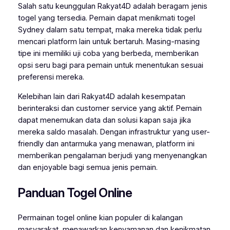
Salah satu keunggulan Rakyat4D adalah beragam jenis
togel yang tersedia. Pemain dapat menikmati togel
Sydney dalam satu tempat, maka mereka tidak perlu
mencari platform lain untuk bertaruh. Masing-masing
tipe ini memiliki uji coba yang berbeda, memberikan
opsi seru bagi para pemain untuk menentukan sesuai
preferensi mereka.
Kelebihan lain dari Rakyat4D adalah kesempatan
berinteraksi dan customer service yang aktif. Pemain
dapat menemukan data dan solusi kapan saja jika
mereka saldo masalah. Dengan infrastruktur yang user-
friendly dan antarmuka yang menawan, platform ini
memberikan pengalaman berjudi yang menyenangkan
dan enjoyable bagi semua jenis pemain.
Panduan Togel Online
Permainan togel online kian populer di kalangan
masyarakat, menawarkan kenyamanan dan kenikmatan