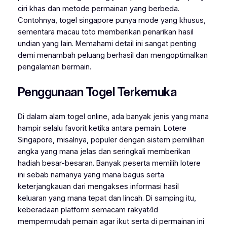
ciri khas dan metode permainan yang berbeda.
Contohnya, togel singapore punya mode yang khusus,
sementara macau toto memberikan penarikan hasil
undian yang lain. Memahami detail ini sangat penting
demi menambah peluang berhasil dan mengoptimalkan
pengalaman bermain.
Penggunaan Togel Terkemuka
Di dalam alam togel online, ada banyak jenis yang mana
hampir selalu favorit ketika antara pemain. Lotere
Singapore, misalnya, populer dengan sistem pemilihan
angka yang mana jelas dan seringkali memberikan
hadiah besar-besaran. Banyak peserta memilih lotere
ini sebab namanya yang mana bagus serta
keterjangkauan dari mengakses informasi hasil
keluaran yang mana tepat dan lincah. Di samping itu,
keberadaan platform semacam rakyat4d
mempermudah pemain agar ikut serta di permainan ini