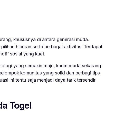
rang, khususnya di antara generasi muda.
ilihan hiburan serta berbagai aktivitas. Terdapat
tif sosial yang kuat.
knologi yang semakin maju, kaum muda sekarang
elompok komunitas yang solid dan berbagi tips
si ini tentu saja menjadi daya tarik tersendiri
da Togel