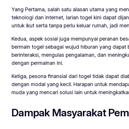
Yang Pertama, salah satu alasan utama yang me
teknologi dan internet, larian togel kini dapat d
untuk ikut serta tanpa perlu keluar rumah, jadi
Kedua, aspek sosial juga mempunyai peranan besa
bermain togel sebagai wujud hiburan yang dapat b
berinteraksi, mengulas pengalaman, dan meningk
dengan permainan ini.
Ketiga, pesona finansial dari togel tidak dapat
dengan modal yang kecil. Harapan untuk mendapa
muda yang mencari solusi lain untuk meningkatkan 
Dampak Masyarakat Pemu