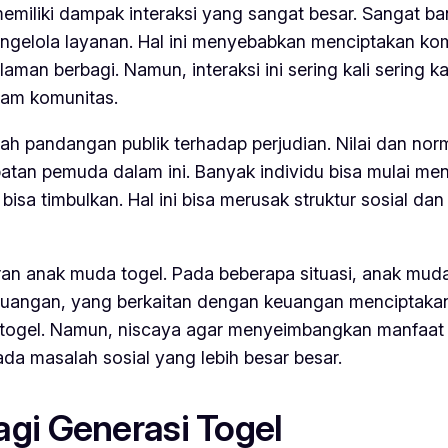
iliki dampak interaksi yang sangat besar. Sangat bany
ngelola layanan. Hal ini menyebabkan menciptakan komu
aman berbagi. Namun, interaksi ini sering kali sering 
lam komunitas.
bah pandangan publik terhadap perjudian. Nilai dan n
rlibatan pemuda dalam ini. Banyak individu bisa mulai m
 bisa timbulkan. Hal ini bisa merusak struktur sosia
hadiran anak muda togel. Pada beberapa situasi, anak 
uangan, yang berkaitan dengan keuangan menciptakan
togel. Namun, niscaya agar menyeimbangkan manfaat ini
ada masalah sosial yang lebih besar besar.
gi Generasi Togel