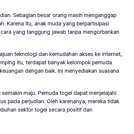
rjudian. Sebagian besar orang masih menganggap
. Karena itu, anak muda yang berpartisipasi
an cara yang tanggung jawab tanpa mengorbankan
ajuan teknologi dan kemudahan akses ke internet,
amping itu, terdapat banyak kelompok pemuda
 keuangan dengan baik. Ini menyediakan suasana
g semakin maju. Pemuda togel dapat menjelajahi
kus pada perjudian. Oleh karenanya, mereka tidak
uhan sektor togel secara positif dan