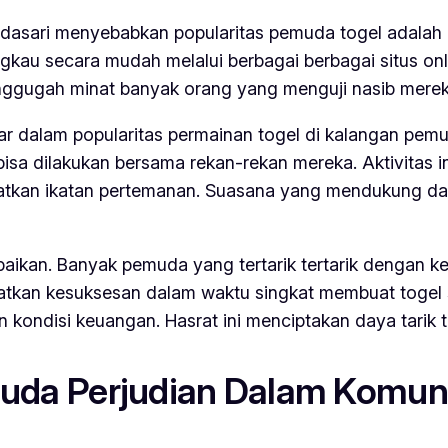
ndasari menyebabkan popularitas pemuda togel adal
ijangkau secara mudah melalui berbagai berbagai situs o
 menggugah minat banyak orang yang menguji nasib mere
r dalam popularitas permainan togel di kalangan pemu
isa dilakukan bersama rekan-rekan mereka. Aktivitas in
atkan ikatan pertemanan. Suasana yang mendukung dapa
 diabaikan. Banyak pemuda yang tertarik tertarik deng
tkan kesuksesan dalam waktu singkat membuat togel 
kondisi keuangan. Hasrat ini menciptakan daya tarik ter
da Perjudian Dalam Komun