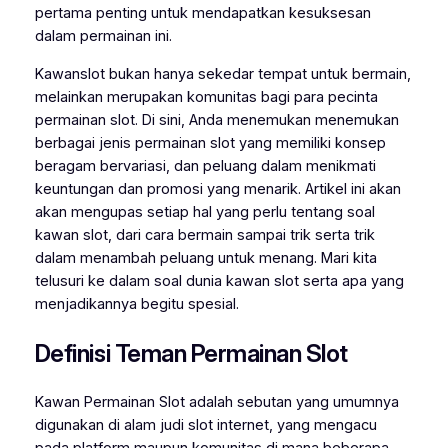
pertama penting untuk mendapatkan kesuksesan
dalam permainan ini.
Kawanslot bukan hanya sekedar tempat untuk bermain,
melainkan merupakan komunitas bagi para pecinta
permainan slot. Di sini, Anda menemukan menemukan
berbagai jenis permainan slot yang memiliki konsep
beragam bervariasi, dan peluang dalam menikmati
keuntungan dan promosi yang menarik. Artikel ini akan
akan mengupas setiap hal yang perlu tentang soal
kawan slot, dari cara bermain sampai trik serta trik
dalam menambah peluang untuk menang. Mari kita
telusuri ke dalam soal dunia kawan slot serta apa yang
menjadikannya begitu spesial.
Definisi Teman Permainan Slot
Kawan Permainan Slot adalah sebutan yang umumnya
digunakan di alam judi slot internet, yang mengacu
pada platform maupun komunitas di mana beberapa