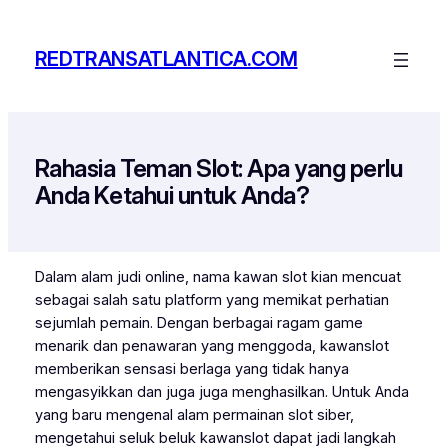
Skip
to
REDTRANSATLANTICA.COM
content
Rahasia Teman Slot: Apa yang perlu
Anda Ketahui untuk Anda?
Dalam alam judi online, nama kawan slot kian mencuat
sebagai salah satu platform yang memikat perhatian
sejumlah pemain. Dengan berbagai ragam game
menarik dan penawaran yang menggoda, kawanslot
memberikan sensasi berlaga yang tidak hanya
mengasyikkan dan juga juga menghasilkan. Untuk Anda
yang baru mengenal alam permainan slot siber,
mengetahui seluk beluk kawanslot dapat jadi langkah