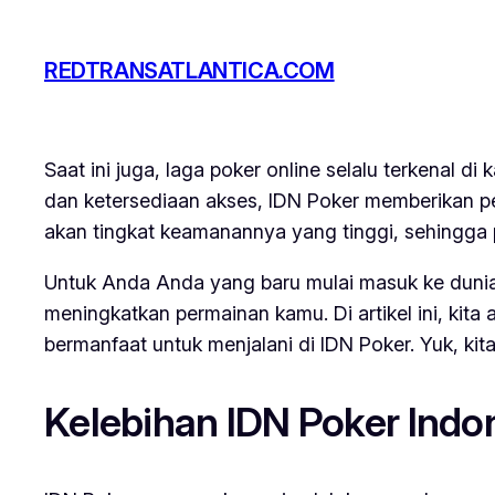
Skip
to
REDTRANSATLANTICA.COM
content
Saat ini juga, laga poker online selalu terkenal d
dan ketersediaan akses, IDN Poker memberikan pen
akan tingkat keamanannya yang tinggi, sehingga
Untuk Anda Anda yang baru mulai masuk ke dunia
meningkatkan permainan kamu. Di artikel ini, ki
bermanfaat untuk menjalani di IDN Poker. Yuk, ki
Kelebihan IDN Poker Indo