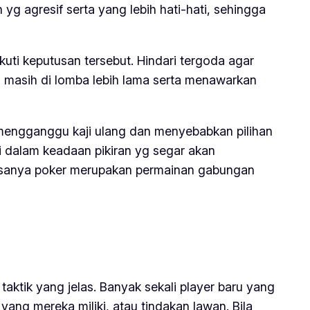
 agresif serta yang lebih hati-hati, sehingga
kuti keputusan tersebut. Hindari tergoda agar
 masih di lomba lebih lama serta menawarkan
engganggu kaji ulang dan menyebabkan pilihan
i dalam keadaan pikiran yg segar akan
wasanya poker merupakan permainan gabungan
aktik yang jelas. Banyak sekali player baru yang
ang mereka miliki, atau tindakan lawan. Bila