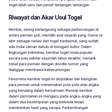
togel lebih seru dan penuh tantangan tantangan.
Riwayat dan Akar Usul Togel
Kembar, sering berlangsung sebagai perbincangan di
antara pemain judi, memiliki asal sejarah yang. Game ini
lahir sebagai variasi dari togel tradisional, yang sudah
ada mulai zaman dahulu di beragam kultur. Dalam
lingkungan Indonesia, kembar togel mulai populer
secara luas sekitar sejumlah tahun terakhir, menarik
minat para pemain dengan doodle nomor yang
dianggap membawa keberuntungan.
Fenomena kembar togel ini diciptakan dari keinginan
para pemain untuk menemukan pola-pola atau angka
yang berulang dalam bersamaan. Konsep kembar
dalam permainan ini mengacu pada angka-angka yang
dalam dua kesempatan yang berbeda tetapi
memberikan hasil yang serupa. Perkembangan