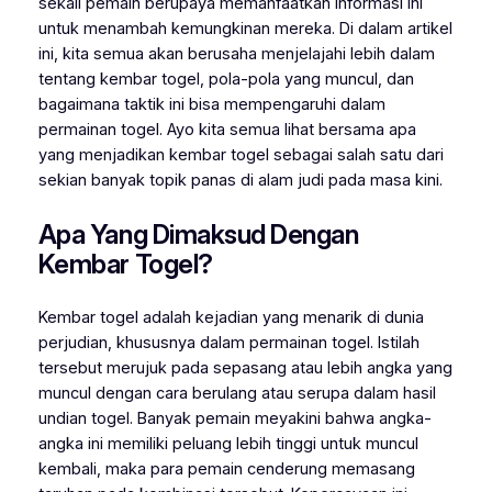
sekali pemain berupaya memanfaatkan informasi ini
untuk menambah kemungkinan mereka. Di dalam artikel
ini, kita semua akan berusaha menjelajahi lebih dalam
tentang kembar togel, pola-pola yang muncul, dan
bagaimana taktik ini bisa mempengaruhi dalam
permainan togel. Ayo kita semua lihat bersama apa
yang menjadikan kembar togel sebagai salah satu dari
sekian banyak topik panas di alam judi pada masa kini.
Apa Yang Dimaksud Dengan
Kembar Togel?
Kembar togel adalah kejadian yang menarik di dunia
perjudian, khususnya dalam permainan togel. Istilah
tersebut merujuk pada sepasang atau lebih angka yang
muncul dengan cara berulang atau serupa dalam hasil
undian togel. Banyak pemain meyakini bahwa angka-
angka ini memiliki peluang lebih tinggi untuk muncul
kembali, maka para pemain cenderung memasang