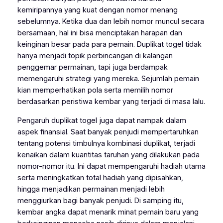
kemiripannya yang kuat dengan nomor menang
sebelumnya. Ketika dua dan lebih nomor muncul secara
bersamaan, hal ini bisa menciptakan harapan dan
keinginan besar pada para pemain. Duplikat togel tidak
hanya menjadi topik perbincangan di kalangan
penggemar permainan, tapi juga berdampak
memengaruhi strategi yang mereka. Sejumlah pemain
kian memperhatikan pola serta memilih nomor
berdasarkan peristiwa kembar yang terjadi di masa lalu.
Pengaruh duplikat togel juga dapat nampak dalam
aspek finansial. Saat banyak penjudi mempertaruhkan
tentang potensi timbulnya kombinasi duplikat, terjadi
kenaikan dalam kuantitas taruhan yang dilakukan pada
nomor-nomor itu. Ini dapat mempengaruhi hadiah utama
serta meningkatkan total hadiah yang dipisahkan,
hingga menjadikan permainan menjadi lebih
menggiurkan bagi banyak penjudi. Di samping itu,
kembar angka dapat menarik minat pemain baru yang