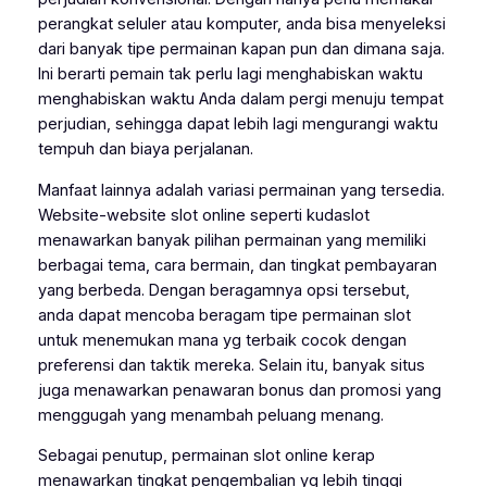
perangkat seluler atau komputer, anda bisa menyeleksi
dari banyak tipe permainan kapan pun dan dimana saja.
Ini berarti pemain tak perlu lagi menghabiskan waktu
menghabiskan waktu Anda dalam pergi menuju tempat
perjudian, sehingga dapat lebih lagi mengurangi waktu
tempuh dan biaya perjalanan.
Manfaat lainnya adalah variasi permainan yang tersedia.
Website-website slot online seperti kudaslot
menawarkan banyak pilihan permainan yang memiliki
berbagai tema, cara bermain, dan tingkat pembayaran
yang berbeda. Dengan beragamnya opsi tersebut,
anda dapat mencoba beragam tipe permainan slot
untuk menemukan mana yg terbaik cocok dengan
preferensi dan taktik mereka. Selain itu, banyak situs
juga menawarkan penawaran bonus dan promosi yang
menggugah yang menambah peluang menang.
Sebagai penutup, permainan slot online kerap
menawarkan tingkat pengembalian yg lebih tinggi