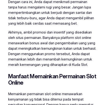
Dengan cara ini, Anda dapat menikmati permainan
tanpa harus mengalami rugi yang besar. Jangan lupa
mempertimbangkan untuk berjudi dengan santai dan
tidak terburu-buru, agar Anda dapat mengambil pilihan
yang lebih baik cerdas saat memasang bet.
Akhirnya, ambil promosi dan insentif yang disediakan
oleh situs permainan. Banyaknya platform slot online
menawarkan bonus awal dan pengembalian uang yang
dapat meningkatkan kemungkinan kalian untuk berhasil.
Dengan menggunakan promo tersebut, Anda dapat
memainkan lebih dan menambah kemungkinan untuk
meraih kemenangan yang diharapkan di Kuda Slot.
Manfaat Memainkan Permainan Slot
Online
Memainkan permainan slot online menawarkan
kenyamanan yg tidak bisa ditemui pada tempat
perjudian konvensional. Dengan hanya perlu memakai