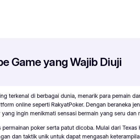
pe Game yang Wajib Diuji
ng terkenal di berbagai dunia, menarik para pemain dari 
atform online seperti RakyatPoker. Dengan beraneka je
 yang ingin menikmati sensasi bermain yang seru dan
 permainan poker serta patut dicoba. Mulai dari Texas
ngan dan taktik unik untuk dapat mengasah keterampil