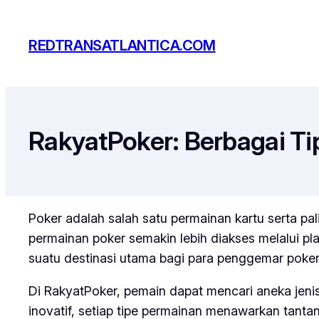
Skip
to
REDTRANSATLANTICA.COM
content
RakyatPoker: Berbagai Ti
Poker adalah salah satu permainan kartu serta pali
permainan poker semakin lebih diakses melalui pl
suatu destinasi utama bagi para penggemar poker
Di RakyatPoker, pemain dapat mencari aneka jenis
inovatif, setiap tipe permainan menawarkan tanta