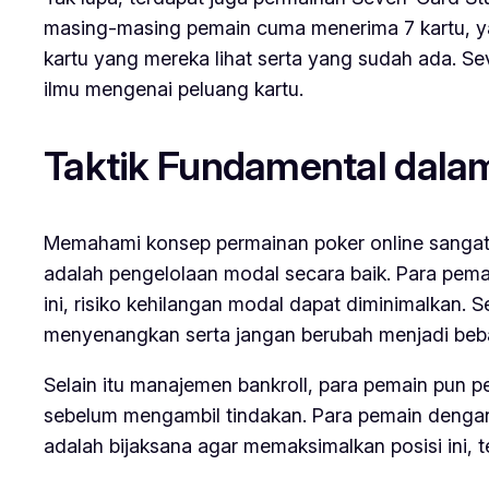
masing-masing pemain cuma menerima 7 kartu, yan
kartu yang mereka lihat serta yang sudah ada.
ilmu mengenai peluang kartu.
Taktik Fundamental dala
Memahami konsep permainan poker online sangat
adalah pengelolaan modal secara baik. Para pema
ini, risiko kehilangan modal dapat diminimalkan. S
menyenangkan serta jangan berubah menjadi beb
Selain itu manajemen bankroll, para pemain pun p
sebelum mengambil tindakan. Para pemain dengan p
adalah bijaksana agar memaksimalkan posisi ini, t