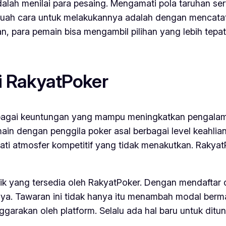
dalah menilai para pesaing. Mengamati pola taruhan se
ah cara untuk melakukannya adalah dengan mencatat d
, para pemain bisa mengambil pilihan yang lebih tep
i RakyatPoker
agai keuntungan yang mampu meningkatkan pengalama
n dengan penggila poker asal berbagai level keahlian.
ti atmosfer kompetitif yang tidak menakutkan. Rakya
k yang tersedia oleh RakyatPoker. Dengan mendaftar d
nnya. Tawaran ini tidak hanya itu menambah modal ber
ggarakan oleh platform. Selalu ada hal baru untuk ditu