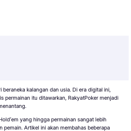
beraneka kalangan dan usia. Di era digital ini,
nis permainan itu ditawarkan, RakyatPoker menjadi
 menantang.
 Hold’em yang hingga permainan sangat lebih
an pemain. Artikel ini akan membahas beberapa