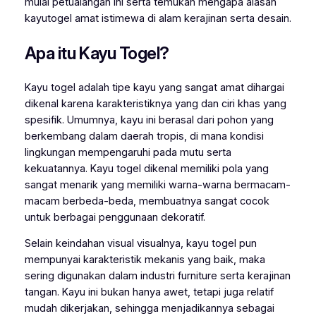
mulai petualangan ini serta temukan mengapa alasan
kayutogel amat istimewa di alam kerajinan serta desain.
Apa itu Kayu Togel?
Kayu togel adalah tipe kayu yang sangat amat dihargai
dikenal karena karakteristiknya yang dan ciri khas yang
spesifik. Umumnya, kayu ini berasal dari pohon yang
berkembang dalam daerah tropis, di mana kondisi
lingkungan mempengaruhi pada mutu serta
kekuatannya. Kayu togel dikenal memiliki pola yang
sangat menarik yang memiliki warna-warna bermacam-
macam berbeda-beda, membuatnya sangat cocok
untuk berbagai penggunaan dekoratif.
Selain keindahan visual visualnya, kayu togel pun
mempunyai karakteristik mekanis yang baik, maka
sering digunakan dalam industri furniture serta kerajinan
tangan. Kayu ini bukan hanya awet, tetapi juga relatif
mudah dikerjakan, sehingga menjadikannya sebagai