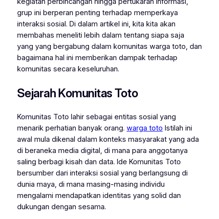
kegiatan perbincangan hingga pertukaran informasi,
grup ini berperan penting terhadap memperkaya
interaksi sosial. Di dalam artikel ini, kita kita akan
membahas meneliti lebih dalam tentang siapa saja
yang yang bergabung dalam komunitas warga toto, dan
bagaimana hal ini memberikan dampak terhadap
komunitas secara keseluruhan.
Sejarah Komunitas Toto
Komunitas Toto lahir sebagai entitas sosial yang
menarik perhatian banyak orang.
warga toto
Istilah ini
awal mula dikenal dalam konteks masyarakat yang ada
di beraneka media digital, di mana para anggotanya
saling berbagi kisah dan data. Ide Komunitas Toto
bersumber dari interaksi sosial yang berlangsung di
dunia maya, di mana masing-masing individu
mengalami mendapatkan identitas yang solid dan
dukungan dengan sesama.