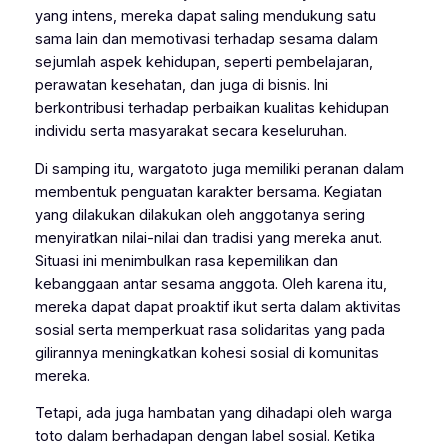
yang intens, mereka dapat saling mendukung satu
sama lain dan memotivasi terhadap sesama dalam
sejumlah aspek kehidupan, seperti pembelajaran,
perawatan kesehatan, dan juga di bisnis. Ini
berkontribusi terhadap perbaikan kualitas kehidupan
individu serta masyarakat secara keseluruhan.
Di samping itu, wargatoto juga memiliki peranan dalam
membentuk penguatan karakter bersama. Kegiatan
yang dilakukan dilakukan oleh anggotanya sering
menyiratkan nilai-nilai dan tradisi yang mereka anut.
Situasi ini menimbulkan rasa kepemilikan dan
kebanggaan antar sesama anggota. Oleh karena itu,
mereka dapat dapat proaktif ikut serta dalam aktivitas
sosial serta memperkuat rasa solidaritas yang pada
gilirannya meningkatkan kohesi sosial di komunitas
mereka.
Tetapi, ada juga hambatan yang dihadapi oleh warga
toto dalam berhadapan dengan label sosial. Ketika