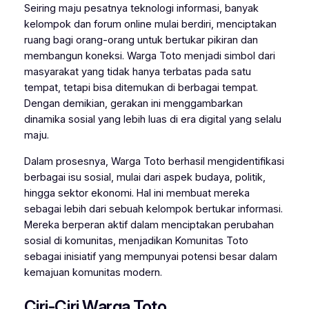
Seiring maju pesatnya teknologi informasi, banyak
kelompok dan forum online mulai berdiri, menciptakan
ruang bagi orang-orang untuk bertukar pikiran dan
membangun koneksi. Warga Toto menjadi simbol dari
masyarakat yang tidak hanya terbatas pada satu
tempat, tetapi bisa ditemukan di berbagai tempat.
Dengan demikian, gerakan ini menggambarkan
dinamika sosial yang lebih luas di era digital yang selalu
maju.
Dalam prosesnya, Warga Toto berhasil mengidentifikasi
berbagai isu sosial, mulai dari aspek budaya, politik,
hingga sektor ekonomi. Hal ini membuat mereka
sebagai lebih dari sebuah kelompok bertukar informasi.
Mereka berperan aktif dalam menciptakan perubahan
sosial di komunitas, menjadikan Komunitas Toto
sebagai inisiatif yang mempunyai potensi besar dalam
kemajuan komunitas modern.
Ciri-Ciri Warga Toto