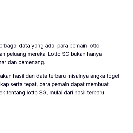
berbagai data yang ada, para pemain lotto
an peluang mereka. Lotto SG bukan hanya
mar dan pemenang.
iakan hasil dan data terbaru misalnya angka togel
gkap serta tepat, para pemain dapat membuat
tentang lotto SG, mulai dari hasil terbaru