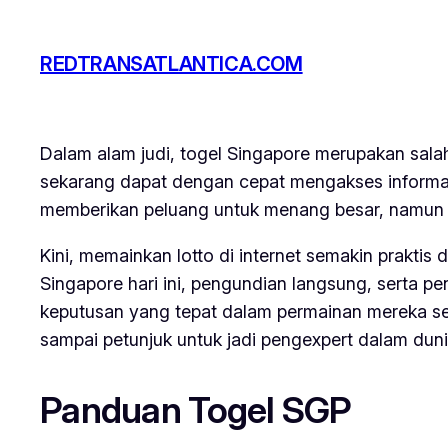
Skip
to
REDTRANSATLANTICA.COM
content
Dalam alam judi, togel Singapore merupakan salah 
sekarang dapat dengan cepat mengakses informa
memberikan peluang untuk menang besar, namun
Kini, memainkan lotto di internet semakin praktis
Singapore hari ini, pengundian langsung, serta 
keputusan yang tepat dalam permainan mereka send
sampai petunjuk untuk jadi pengexpert dalam dunia
Panduan Togel SGP