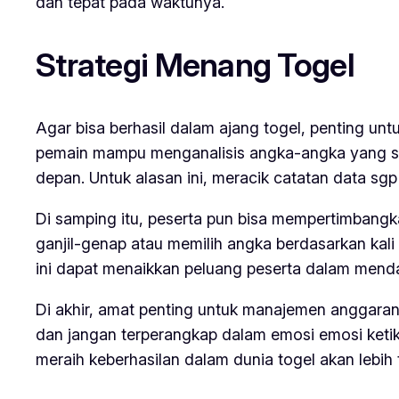
dan tepat pada waktunya.
Strategi Menang Togel
Agar bisa berhasil dalam ajang togel, penting unt
pemain mampu menganalisis angka-angka yang ser
depan. Untuk alasan ini, meracik catatan data sgp
Di samping itu, peserta pun bisa mempertimbangk
ganjil-genap atau memilih angka berdasarkan kali 
ini dapat menaikkan peluang peserta dalam mend
Di akhir, amat penting untuk manajemen anggaran
dan jangan terperangkap dalam emosi emosi ketika
meraih keberhasilan dalam dunia togel akan lebih t