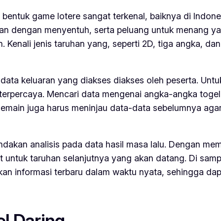
bentuk game lotere sangat terkenal, baiknya di Indone
an dengan menyentuh, serta peluang untuk menang yan
. Kenali jenis taruhan yang, seperti 2D, tiga angka, d
ata keluaran yang diakses diakses oleh peserta. Untuk 
 terpercaya. Mencari data mengenai angka-angka togel
 Pemain juga harus meninjau data-data sebelumnya aga
 tindakan analisis pada data hasil masa lalu. Dengan m
 untuk taruhan selanjutnya yang akan datang. Di samp
kan informasi terbaru dalam waktu nyata, sehingga d
l Daring