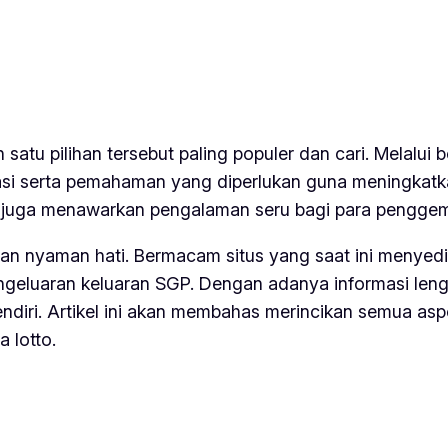
satu pilihan tersebut paling populer dan cari. Melalui 
si serta pemahaman yang diperlukan guna meningkatk
 juga menawarkan pengalaman seru bagi para pengge
 dan nyaman hati. Bermacam situs yang saat ini menyed
pengeluaran keluaran SGP. Dengan adanya informasi len
iri. Artikel ini akan membahas merincikan semua aspek 
 lotto.