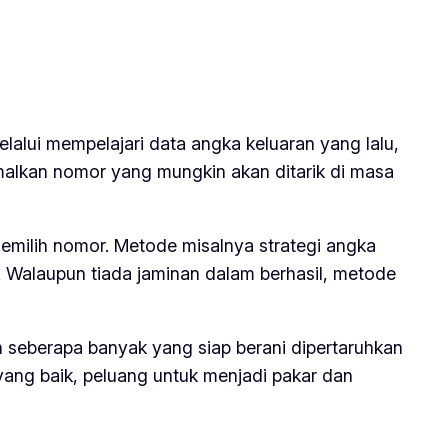
elalui mempelajari data angka keluaran yang lalu,
alkan nomor yang mungkin akan ditarik di masa
emilih nomor. Metode misalnya strategi angka
if. Walaupun tiada jaminan dalam berhasil, metode
n seberapa banyak yang siap berani dipertaruhkan
 yang baik, peluang untuk menjadi pakar dan