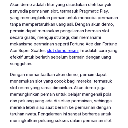
Akun demo adalah fitur yang disediakan oleh banyak
penyedia permainan slot, termasuk Pragmatic Play,
yang memungkinkan pemain untuk mencoba permainan
tanpa mempertaruhkan uang asli. Dengan akun demo,
pemain dapat merasakan pengalaman bermain slot
secara gratis, menguji strategi, dan memahami
mekanisme permainan seperti Fortune Ace dan Fortune
Ace Super Scatter.
slot demo resmi
Ini adalah cara yang
efektif untuk berlatih sebelum bermain dengan uang
sungguhan.
Dengan memanfaatkan akun demo, pemain dapat
menemukan slot yang cocok bagi mereka, termasuk
slot resmi yang ramai dimainkan. Akun demo juga
memungkinkan pemain untuk belajar mengenali pola
dan peluang yang ada di setiap permainan, sehingga
mereka lebih siap saat beralih ke permainan dengan
taruhan nyata. Pengalaman ini sangat berharga untuk
meningkatkan peluang sukses dalam permainan slot.