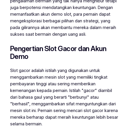
pengalaman bermain yang tak hanya menghibur tetapi
juga berpotensi mendatangkan keuntungan. Dengan
memanfaatkan akun demo slot, para pemain dapat
mengeksplorasi berbagai pilihan dan strategi, yang
pada gilirannya akan membantu mereka dalam meraih
sukses saat bermain dengan uang asli.
Pengertian Slot Gacor dan Akun
Demo
Slot gacor adalah istilah yang digunakan untuk
menggambarkan mesin slot yang memiliki tingkat
pembayaran tinggi atau sering memberikan
kemenangan kepada pemain. Istilah "gacor" diambil
dari bahasa gaul yang berarti "berbunyi" atau
"berhasil", menggambarkan sifat menguntungkan dari
mesin slot ini. Pemain sering mencari slot gacor karena
mereka berharap dapat meraih keuntungan lebih besar
selama bermain.