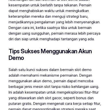
kesempatan untuk berlatih tanpa tekanan. Pemain
dapat menghabiskan waktu untuk meningkatkan
keterampilan mereka dan menguji strategi baru,
menjadikannya pengalaman yang lebih menyenangkan.
Dengan cara ini, ketika saatnya tiba untuk bermain
dengan uang sungguhan, pemain merasa lebih percaya
diri dan siap untuk menghadapi tantangan yang ada.
Tips Sukses Menggunakan Akun
Demo
Salah satu kunci sukses dalam bermain slot demo
adalah memahami mekanisme permainan. Dengan
menggunakan akun demo, pemain dapat mencoba
berbagai jenis mesin slot tanpa risiko kehilangan uang.
Ini adalah kesempatan untuk mengeksplorasi fitur-fitur
yang ditawarkan oleh slot gacor, seperti bonus dan
putaran gratis. Dengan mengenali cara kerja setiap fitur,
pemain dapat mengoptimalkan strategi mereka saat