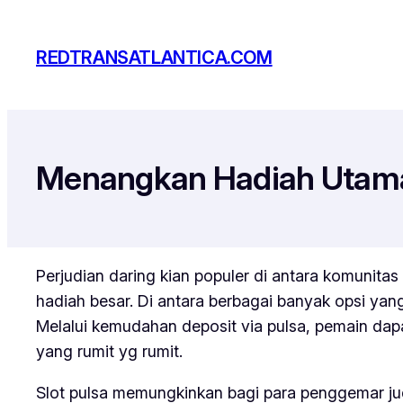
Skip
to
REDTRANSATLANTICA.COM
content
Menangkan Hadiah Utama 
Perjudian daring kian populer di antara komunit
hadiah besar. Di antara berbagai banyak opsi yan
Melalui kemudahan deposit via pulsa, pemain dap
yang rumit yg rumit.
Slot pulsa memungkinkan bagi para penggemar ju