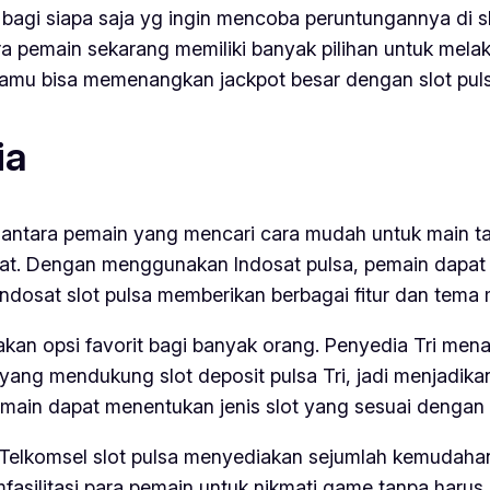
es bagi siapa saja yg ingin mencoba peruntungannya di 
 para pemain sekarang memiliki banyak pilihan untuk mel
kamu bisa memenangkan jackpot besar dengan slot puls
ia
 di antara pemain yang mencari cara mudah untuk main
Indosat. Dengan menggunakan Indosat pulsa, pemain dap
Indosat slot pulsa memberikan berbagai fitur dan tema
rupakan opsi favorit bagi banyak orang. Penyedia Tri
e yang mendukung slot deposit pulsa Tri, jadi menjad
emain dapat menentukan jenis slot yang sesuai dengan
t. Telkomsel slot pulsa menyediakan sejumlah kemudah
mfasilitasi para pemain untuk nikmati game tanpa haru