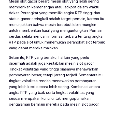
Mesin slot gacor berarti mesin slot yang lebih sering
memberikan kemenangan atau jackpot dalam waktu
dekat. Perangkat yang memiliki angka RTP tinggi dan
status gacor seringkali adalah target pemain, karena itu
menunjukkan bahwa mesin tersebut lebih mungkin
untuk memberikan hasil yang menguntungkan. Pemain
cerdas selalu mencari informasi terbaru tentang angka
RTP pada slot untuk menemukan perangkat slot terbaik
yang dapat mereka mainkan.
Selain itu, RTP yang berlaku, hal lain yang perlu
dicermati adalah juga kestabilan mesin slot gacor.
Tingkat volatilitas yang tinggi biasanya menawarkan
pembayaran besar, tetapi jarang terjadi. Sementara itu,
tingkat volatilitas rendah menawarkan pembayaran
yang lebih kecil secara lebih sering. Kombinasi antara
angka RTP yang baik serta tingkat volatilitas yang
sesuai merupakan kunci untuk mengoptimalkan
pengalaman bermain mereka pada mesin slot gacor.