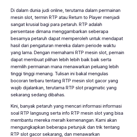
Di dalam dunia judi online, terutama dalam permainan
mesin slot, termin RTP atau Return to Player menjadi
sangat krusial bagi para petaruh. RTP adalah
persentase dimana menggambarkan seberapa
besarnya petaruh dapat memperoleh untuk mendapat
hasil dari pengaturan mereka dalam periode waktu
yang lama. Dengan memahami RTP mesin slot, pemain
dapat membuat pilihan lebih lebih baik baik serta
memilih permainan mana menawarkan peluang lebih
tinggi tinggi menang. Tulisan ini bakal mengulas
bocoran terbaru tentang RTP mesin slot gacor yang
wajib dijalankan, terutama RTP slot pragmatic yang
sekarang sedang dibahas.
Kini, banyak petaruh yang mencari informasi informasi
soal RTP langsung serta info RTP mesin slot yang bisa
membantu mereka meraih kemenangan. Kami akan
mengungkapkan beberapa petunjuk dan trik tentang
RTP slot gacor sekarang, dan menawarkan