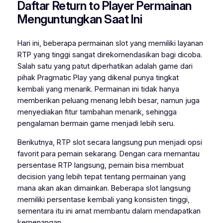
Daftar Return to Player Permainan
Menguntungkan Saat Ini
Hari ini, beberapa permainan slot yang memiliki layanan
RTP yang tinggi sangat direkomendasikan bagi dicoba.
Salah satu yang patut diperhatikan adalah game dari
pihak Pragmatic Play yang dikenal punya tingkat
kembali yang menarik. Permainan ini tidak hanya
memberikan peluang menang lebih besar, namun juga
menyediakan fitur tambahan menarik, sehingga
pengalaman bermain game menjadi lebih seru.
Berikutnya, RTP slot secara langsung pun menjadi opsi
favorit para pemain sekarang. Dengan cara memantau
persentase RTP langsung, pemain bisa membuat
decision yang lebih tepat tentang permainan yang
mana akan akan dimainkan. Beberapa slot langsung
memiliki persentase kembali yang konsisten tinggi,
sementara itu ini amat membantu dalam mendapatkan
kemenangan.