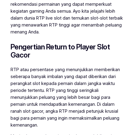
rekomendasi permainan yang dapat memperkuat
kegiatan gaming Anda semua. Ayo kita jelajahi lebih
dalam dunia RTP live slot dan temukan slot-slot terbaik
yang menawarkan RTP tinggi agar menambah peluang
menang Anda.
Pengertian Return to Player Slot
Gacor
RTP atau persentase yang menunjukkan memberikan
seberapa banyak imbalan yang dapat diberikan dari
perangkat slot kepada pemain dalam jangka waktu
periode tertentu. RTP yang tinggi seringkali
menunjukkan peluang yang lebih besar bagi para
pemain untuk mendapatkan kemenangan. Di dalam
ranah slot gacor, angka RTP menjadi petunjuk krusial
bagi para pemain yang ingin memaksimalkan peluang
kemenangan.