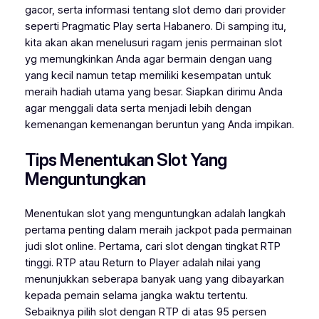
gacor, serta informasi tentang slot demo dari provider
seperti Pragmatic Play serta Habanero. Di samping itu,
kita akan akan menelusuri ragam jenis permainan slot
yg memungkinkan Anda agar bermain dengan uang
yang kecil namun tetap memiliki kesempatan untuk
meraih hadiah utama yang besar. Siapkan dirimu Anda
agar menggali data serta menjadi lebih dengan
kemenangan kemenangan beruntun yang Anda impikan.
Tips Menentukan Slot Yang
Menguntungkan
Menentukan slot yang menguntungkan adalah langkah
pertama penting dalam meraih jackpot pada permainan
judi slot online. Pertama, cari slot dengan tingkat RTP
tinggi. RTP atau Return to Player adalah nilai yang
menunjukkan seberapa banyak uang yang dibayarkan
kepada pemain selama jangka waktu tertentu.
Sebaiknya pilih slot dengan RTP di atas 95 persen