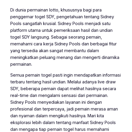
Di dunia permainan lotto, khususnya bagi para
penggemar togel SDY, pengetahuan tentang Sidney
Pools sangatlah krusial. Sidney Pools menjadi satu
platform utama untuk pemeriksaan hasil dan undian
togel SDY langsung. Sebagai seorang pemain,
memahami cara kerja Sidney Pools dan berbagai fitur
yang tersedia akan sangat membantu dalam
meningkatkan peluang menang dan mengerti dinamika
permainan.
Semua pemain togel pasti ingin mendapatkan informasi
terbaru tentang hasil undian. Melalui adanya live draw
SDY, beberapa pemain dapat melihat hasilnya secara
real-time dan mengalami sensasi dari permainan.
Sidney Pools menyediakan layanan ini dengan
profesional dan terpercaya, jadi pemain merasa aman
dan nyaman dalam mengikuti hasilnya. Mari kita
eksplorasi lebih dalam tentang manfaat Sidney Pools
dan mengapa tiap pemain togel harus memahami