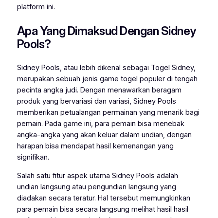
platform ini.
Apa Yang Dimaksud Dengan Sidney
Pools?
Sidney Pools, atau lebih dikenal sebagai Togel Sidney,
merupakan sebuah jenis game togel populer di tengah
pecinta angka judi. Dengan menawarkan beragam
produk yang bervariasi dan variasi, Sidney Pools
memberikan petualangan permainan yang menarik bagi
pemain. Pada game ini, para pemain bisa menebak
angka-angka yang akan keluar dalam undian, dengan
harapan bisa mendapat hasil kemenangan yang
signifikan.
Salah satu fitur aspek utama Sidney Pools adalah
undian langsung atau pengundian langsung yang
diadakan secara teratur. Hal tersebut memungkinkan
para pemain bisa secara langsung melihat hasil hasil