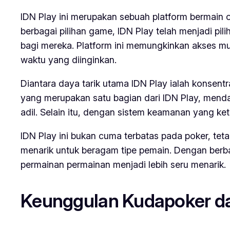
IDN Play ini merupakan sebuah platform bermain 
berbagai pilihan game, IDN Play telah menjadi 
bagi mereka. Platform ini memungkinkan akses m
waktu yang diinginkan.
Diantara daya tarik utama IDN Play ialah konsent
yang merupakan satu bagian dari IDN Play, men
adil. Selain itu, dengan sistem keamanan yang k
IDN Play ini bukan cuma terbatas pada poker, t
menarik untuk beragam tipe pemain. Dengan berb
permainan permainan menjadi lebih seru menarik.
Keunggulan Kudapoker da