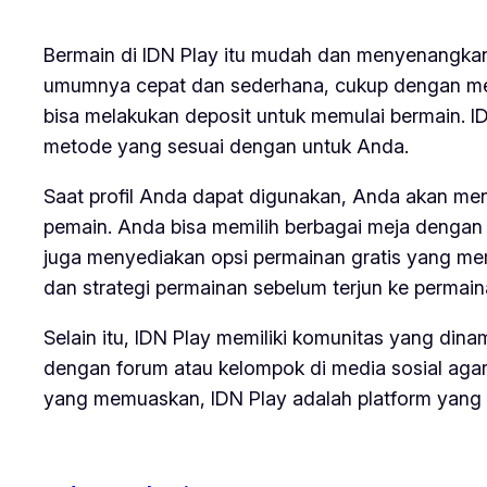
Bermain di IDN Play itu mudah dan menyenangkan. 
umumnya cepat dan sederhana, cukup dengan mengi
bisa melakukan deposit untuk memulai bermain.
metode yang sesuai dengan untuk Anda.
Saat profil Anda dapat digunakan, Anda akan me
pemain. Anda bisa memilih berbagai meja dengan
juga menyediakan opsi permainan gratis yang mem
dan strategi permainan sebelum terjun ke permai
Selain itu, IDN Play memiliki komunitas yang din
dengan forum atau kelompok di media sosial aga
yang memuaskan, IDN Play adalah platform yang t