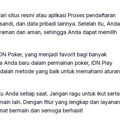
i situs resmi atau aplikasi Proses pendaftaran
di, dan data pribadi lainnya. Setelah itu, Anda
nyaman dan aman, sehingga Anda dapat memilih
N Poker, yang menjadi favorit bagi banyak
a Anda baru dalam permainan poker, IDN Play
i adalah metode yang baik untuk memahami aturan
 Anda setiap saat. Jangan ragu untuk ikut serta
in lain. Dengan fitur yang lengkap dan layanan
mat bermain dan semoga berhasil!