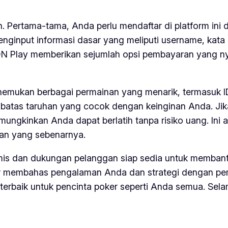
Pertama-tama, Anda perlu mendaftar di platform ini dar
nput informasi dasar yang meliputi username, kata san
 IDN Play memberikan sejumlah opsi pembayaran yang 
nemukan berbagai permainan yang menarik, termasuk ID
 batas taruhan yang cocok dengan keinginan Anda. Jik
ungkinkan Anda dapat berlatih tanpa risiko uang. In
nan yang sebenarnya.
amis dan dukungan pelanggan siap sedia untuk membantu
r membahas pengalaman Anda dan strategi dengan pema
erbaik untuk pencinta poker seperti Anda semua. Sela