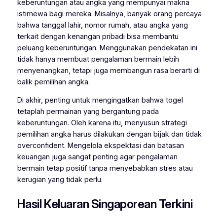
keberuntungan atau angka yang mempunyai makna
istimewa bagi mereka. Misalnya, banyak orang percaya
bahwa tanggal lahir, nomor rumah, atau angka yang
terkait dengan kenangan pribadi bisa membantu
peluang keberuntungan. Menggunakan pendekatan ini
tidak hanya membuat pengalaman bermain lebih
menyenangkan, tetapi juga membangun rasa berarti di
balik pemilihan angka.
Di akhir, penting untuk mengingatkan bahwa togel
tetaplah permainan yang bergantung pada
keberuntungan. Oleh karena itu, menyusun strategi
pemilihan angka harus dilakukan dengan bijak dan tidak
overconfident. Mengelola ekspektasi dan batasan
keuangan juga sangat penting agar pengalaman
bermain tetap positif tanpa menyebabkan stres atau
kerugian yang tidak perlu.
Hasil Keluaran Singaporean Terkini