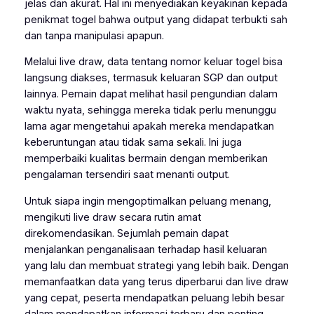
jelas dan akurat. Hal ini menyediakan keyakinan kepada
penikmat togel bahwa output yang didapat terbukti sah
dan tanpa manipulasi apapun.
Melalui live draw, data tentang nomor keluar togel bisa
langsung diakses, termasuk keluaran SGP dan output
lainnya. Pemain dapat melihat hasil pengundian dalam
waktu nyata, sehingga mereka tidak perlu menunggu
lama agar mengetahui apakah mereka mendapatkan
keberuntungan atau tidak sama sekali. Ini juga
memperbaiki kualitas bermain dengan memberikan
pengalaman tersendiri saat menanti output.
Untuk siapa ingin mengoptimalkan peluang menang,
mengikuti live draw secara rutin amat
direkomendasikan. Sejumlah pemain dapat
menjalankan penganalisaan terhadap hasil keluaran
yang lalu dan membuat strategi yang lebih baik. Dengan
memanfaatkan data yang terus diperbarui dan live draw
yang cepat, peserta mendapatkan peluang lebih besar
dalam mendapatkan informasi terbaru dan penting