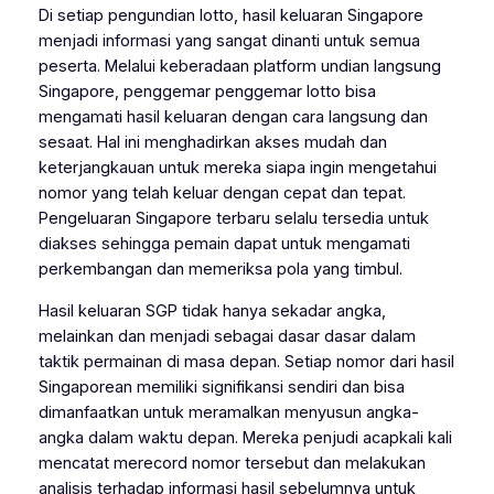
Di setiap pengundian lotto, hasil keluaran Singapore
menjadi informasi yang sangat dinanti untuk semua
peserta. Melalui keberadaan platform undian langsung
Singapore, penggemar penggemar lotto bisa
mengamati hasil keluaran dengan cara langsung dan
sesaat. Hal ini menghadirkan akses mudah dan
keterjangkauan untuk mereka siapa ingin mengetahui
nomor yang telah keluar dengan cepat dan tepat.
Pengeluaran Singapore terbaru selalu tersedia untuk
diakses sehingga pemain dapat untuk mengamati
perkembangan dan memeriksa pola yang timbul.
Hasil keluaran SGP tidak hanya sekadar angka,
melainkan dan menjadi sebagai dasar dasar dalam
taktik permainan di masa depan. Setiap nomor dari hasil
Singaporean memiliki signifikansi sendiri dan bisa
dimanfaatkan untuk meramalkan menyusun angka-
angka dalam waktu depan. Mereka penjudi acapkali kali
mencatat merecord nomor tersebut dan melakukan
analisis terhadap informasi hasil sebelumnya untuk